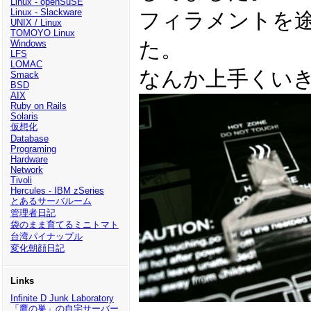
Linux - openSuSE
Linux - Slackware
フィラメントを
UNIX / Linux
TOMOYO Linux
た。
Windows
LFS
LOMAC
なんか上手くい
Smack
BSD
AIX
Ruby on Rails
Solaris
仮想化
Database
Programing
Hardware
Network
Tivoli
Hercules - IBM zSeries
とあるサーバルーム
管理者日記
袋のまま育てるミニトマト
台湾パイナップル
変化朝顔日記
Links
Infinite D Junk Laboratory
「鷹の巣」の自宅サーバー