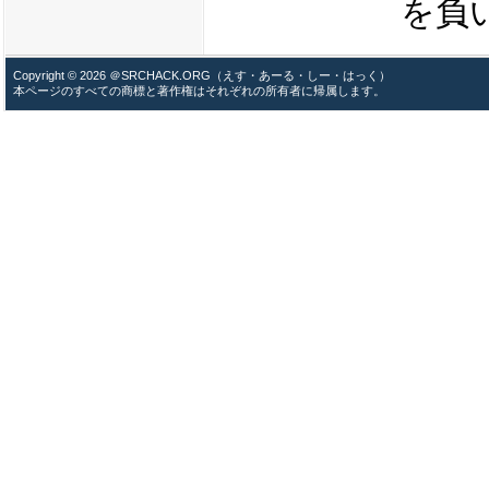
を負
Copyright © 2026 ＠SRCHACK.ORG（えす・あーる・しー・はっく）
本ページのすべての商標と著作権はそれぞれの所有者に帰属します。