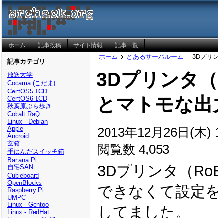
ホーム
記事投稿
サイト情報
記事一覧
ホーム
とあるサーバルーム
3Dプリ
記事カテゴリ
3Dプリンタ（
放送大学
Codama (こだま)
CentOS5 1CD
とマトモな出
CentOS6 1CD
秋葉原ぶら歩き
Cobalt RaQ
Linux - Debian
2013年12月26日(木) 1
Apple
Android
玄箱
閲覧数 4,053
手はんだスイッチ箱
Banana Pi
3Dプリンタ（Ro
自宅SAN
Cubieboard
OpenBlocks
できなくて設定
Raspberry Pi
UMPC
Linux - Gentoo
してました。
Linux - RedHat