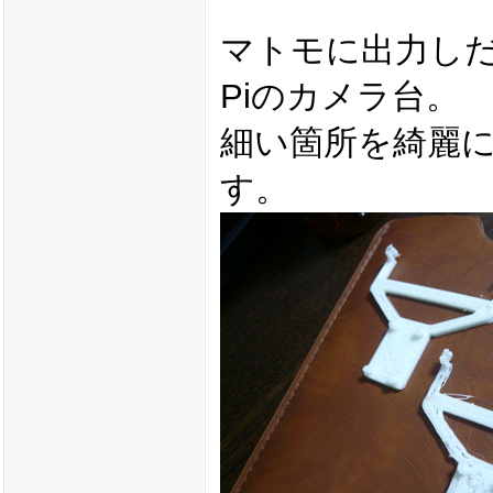
マトモに出力しだし
Piのカメラ台。
細い箇所を綺麗
す。