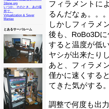
フィラメントに
2done.org
いつか、そのとき、あの場
所で。
るんだなぁ。。
Virtualization & Sever
Maniax
しかしフィラメ
とあるサーバルーム
後も、RoBo3
すると温度が低
ヤシが出来たり
あと、フィラメ
僅かに速くする
てきた気がする
調整で何度も出