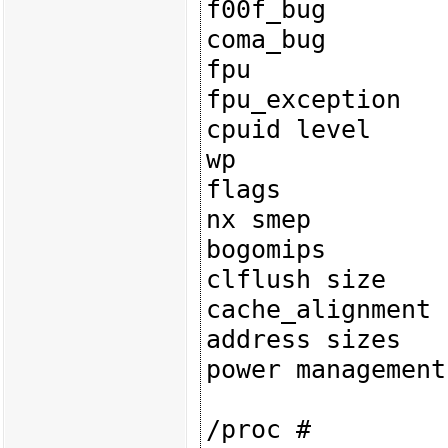
f00f_bug        
coma_bug        
fpu             
fpu_exception   
cpuid level     
wp              
flags           
nx smep

bogomips        
clflush size    
cache_alignment 
address sizes   
power management: