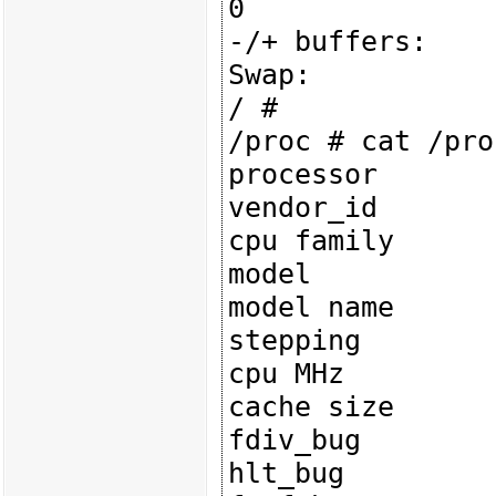
0

-/+ buffers:    
Swap:           
/ # 

/proc # cat /pro
processor       
vendor_id       
cpu family      
model           
model name      
stepping        
cpu MHz         
cache size      
fdiv_bug        
hlt_bug         