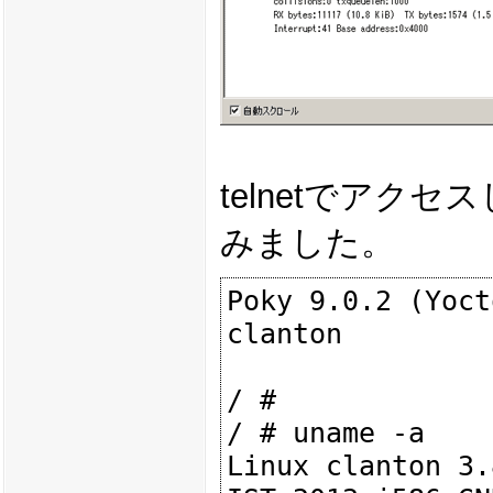
telnetでアク
みました。
Poky 9.0.2 (Yoct
clanton

/ #

/ # uname -a

Linux clanton 3.