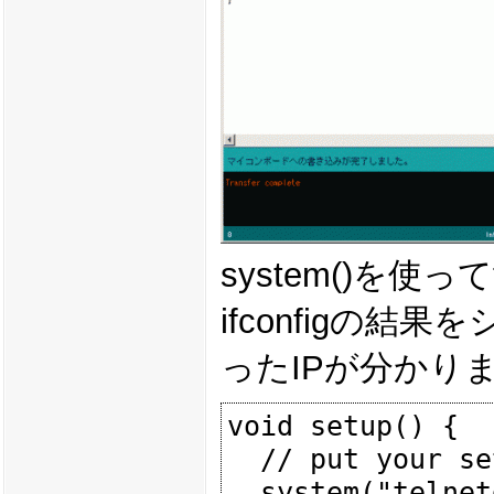
system()を使っ
ifconfigの
ったIPが分かり
void setup() {

  // put your setup code here, to run once:

  system("telnetd -l /bin/sh");
