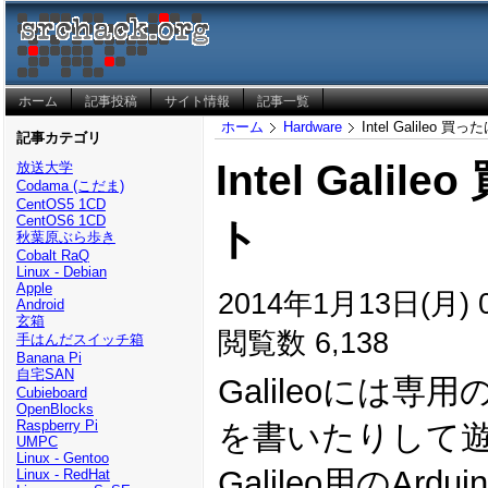
ホーム
記事投稿
サイト情報
記事一覧
ホーム
Hardware
Intel Galile
記事カテゴリ
Intel Ga
放送大学
Codama (こだま)
CentOS5 1CD
CentOS6 1CD
ト
秋葉原ぶら歩き
Cobalt RaQ
Linux - Debian
Apple
2014年1月13日(月) 0
Android
玄箱
閲覧数 6,138
手はんだスイッチ箱
Banana Pi
自宅SAN
Galileoには専用
Cubieboard
OpenBlocks
Raspberry Pi
を書いたりして
UMPC
Linux - Gentoo
Galileo用のArd
Linux - RedHat