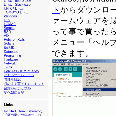
Linux - openSuSE
Linux - Slackware
ト
からダウンロード
UNIX / Linux
TOMOYO Linux
Windows
ァームウェアを
LFS
LOMAC
Smack
って事で買った
BSD
AIX
Ruby on Rails
メニュー「ヘルプ」
Solaris
仮想化
できます。
Database
Programing
Hardware
Network
Tivoli
Hercules - IBM zSeries
とあるサーバルーム
管理者日記
袋のまま育てるミニトマト
台湾パイナップル
変化朝顔日記
Links
Infinite D Junk Laboratory
「鷹の巣」の自宅サーバー