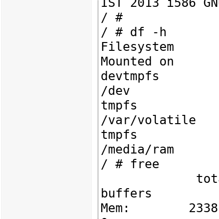
IST 2013 i586 GN
/ # 

/ # df -h

Filesystem      
Mounted on

devtmpfs        
/dev

tmpfs           
/var/volatile

tmpfs           
/media/ram

/ # free

             total         used         free       shared      
buffers

Mem:        233812 