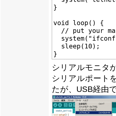
}

void loop() {

  // put your main code here, to run repeatedly: 

  system("ifconfig eth0 > /dev/ttyGS0");

  sleep(10);  

シリアルモニタ
シリアルポート
たが、USB経由