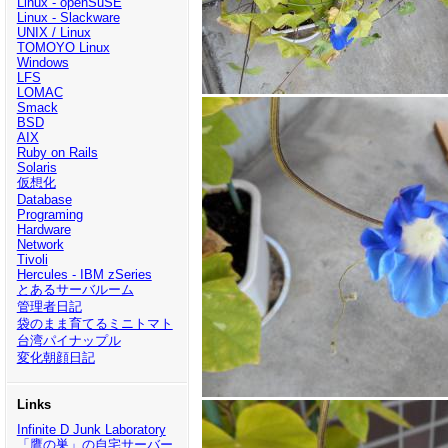
Linux - openSuSE
Linux - Slackware
UNIX / Linux
TOMOYO Linux
Windows
LFS
LOMAC
Smack
BSD
AIX
Ruby on Rails
Solaris
仮想化
Database
Programing
Hardware
Network
Tivoli
Hercules - IBM zSeries
とあるサーバルーム
管理者日記
袋のまま育てるミニトマト
台湾パイナップル
変化朝顔日記
Links
Infinite D Junk Laboratory
「鷹の巣」の自宅サーバー