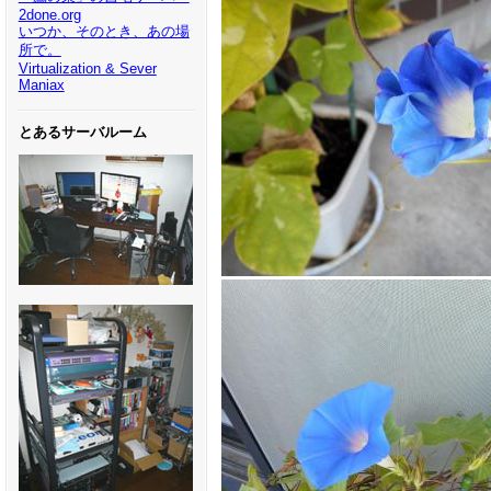
2done.org
いつか、そのとき、あの場
所で。
Virtualization & Sever
Maniax
とあるサーバルーム