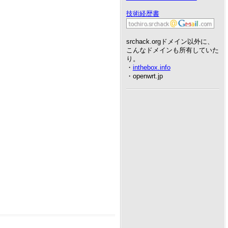
技術経歴書
srchack.orgドメイン以外に、
こんなドメインも所有していた
り。
・
inthebox.info
・openwrt.jp