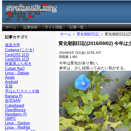
ホーム
記事投稿
サイト情報
記事一覧
ホーム
変化朝顔日記
変化朝顔日記(20
記事カテゴリ
変化朝顔日記(2016/09/02) 今
放送大学
Codama (こだま)
2016年9月 2日(金) 10:55 JST
CentOS5 1CD
閲覧数 1,981
CentOS6 1CD
今年は変化が余り無い。
秋葉原ぶら歩き
来年は、少し頑張ってみたい気がする。
Cobalt RaQ
Linux - Debian
Apple
Android
玄箱
手はんだスイッチ箱
Banana Pi
自宅SAN
Cubieboard
OpenBlocks
Raspberry Pi
UMPC
Linux - Gentoo
Linux - RedHat