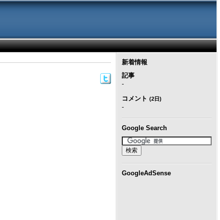
新着情報
記事
-
コメント
(2日)
-
Google Search
GoogleAdSense