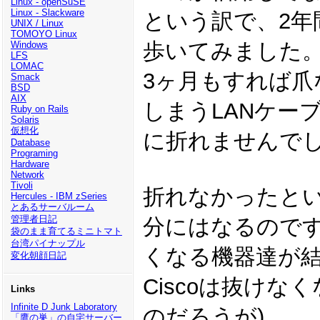
Linux - openSuSE
Linux - Slackware
という訳で、2年
UNIX / Linux
TOMOYO Linux
歩いてみました
Windows
LFS
LOMAC
3ヶ月もすれば爪
Smack
BSD
AIX
しまうLANケー
Ruby on Rails
Solaris
仮想化
に折れませんで
Database
Programing
Hardware
Network
Tivoli
折れなかったと
Hercules - IBM zSeries
とあるサーバルーム
管理者日記
分にはなるので
袋のまま育てるミニトマト
台湾パイナップル
くなる機器達が
変化朝顔日記
Ciscoは抜けな
Links
Infinite D Junk Laboratory
のだろうが)。。
「鷹の巣」の自宅サーバー