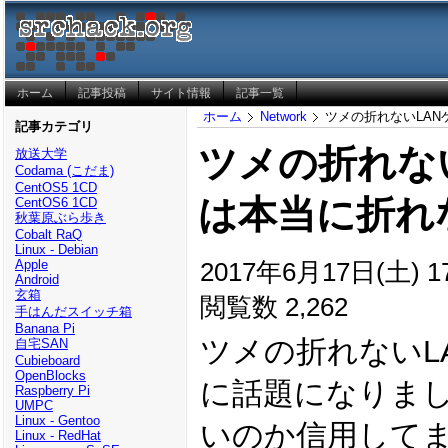
ホーム
記事投稿
サイト情報
記事一覧
ホーム
Network
ツメの折れないLA
記事カテゴリ
ツメの折れな
放送大学
Codama (こだま)
CentOS5 1CD
は本当に折れ
CentOS6 1CD
秋葉原ぶら歩き
Cobalt RaQ
Linux - Debian
2017年6月17日(土) 17
Apple
Android
玄箱
閲覧数 2,262
手はんだスイッチ箱
Banana Pi
ツメの折れないL
自宅SAN
Cubieboard
OpenBlocks
に話題になりま
Raspberry Pi
UMPC
Linux - Gentoo
いのか信用して
Linux - RedHat