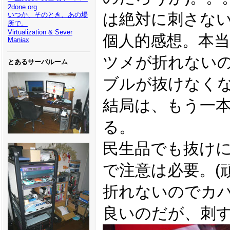
2done.org
は絶対に刺さな
いつか、そのとき、あの場
所で。
Virtualization & Sever
個人的感想。本
Maniax
ツメが折れない
とあるサーバルーム
ブルが抜けなく
結局は、もう一
る。
民生品でも抜け
で注意は必要。(
折れないのでカ
良いのだが、刺