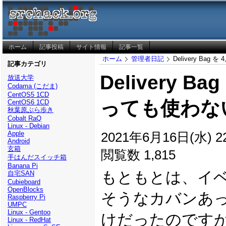
ホーム
記事投稿
サイト情報
記事一覧
ホーム
管理者日記
Delivery Ba
記事カテゴリ
Delivery Ba
放送大学
Codama (こだま)
CentOS5 1CD
っても使わな
CentOS6 1CD
秋葉原ぶら歩き
Cobalt RaQ
Linux - Debian
2021年6月16日(水) 22
Apple
Android
玄箱
閲覧数 1,815
手はんだスイッチ箱
Banana Pi
もともとは、イ
自宅SAN
Cubieboard
OpenBlocks
そうなカバンあ
Raspberry Pi
UMPC
Linux - Gentoo
けだったのです
Linux - RedHat