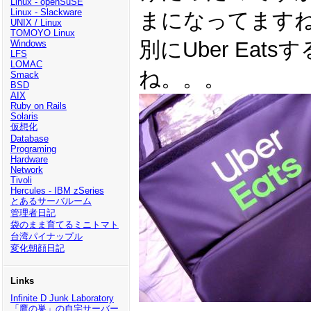
Linux - openSuSE
Linux - Slackware
まになってます
UNIX / Linux
TOMOYO Linux
別にUber Eat
Windows
LFS
LOMAC
ね。。。
Smack
BSD
AIX
Ruby on Rails
Solaris
仮想化
Database
Programing
Hardware
Network
Tivoli
Hercules - IBM zSeries
とあるサーバルーム
管理者日記
袋のまま育てるミニトマト
台湾パイナップル
変化朝顔日記
Links
Infinite D Junk Laboratory
「鷹の巣」の自宅サーバー