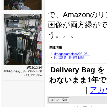
で、Amazon
画像が両方緑が
う。。。
関連情報
/images/articles/202106...
同じ話題: 管理者日記
2011/10/24
Delivery Ba
整理中なのもあり映ってるのは一部
分だけですがねw
わないまま1年で
|
アカ