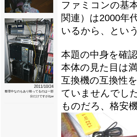
ファミコンの基
関連）は2000
いるから、とい
本題の中身を確
本体の見た目は
互換機の互換性
2011/10/24
ていませんでした
整理中なのもあり映ってるのは一部
分だけですがねw
ものだろ、格安機