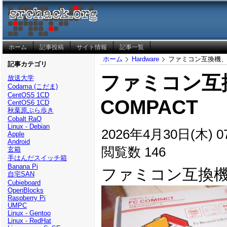
ホーム
記事投稿
サイト情報
記事一覧
ホーム
Hardware
ファミコン互換機、F
記事カテゴリ
ファミコン互
放送大学
Codama (こだま)
CentOS5 1CD
COMPACT
CentOS6 1CD
秋葉原ぶら歩き
Cobalt RaQ
Linux - Debian
2026年4月30日(木) 07
Apple
Android
閲覧数 146
玄箱
手はんだスイッチ箱
Banana Pi
ファミコン互換機、
自宅SAN
Cubieboard
OpenBlocks
Raspberry Pi
UMPC
Linux - Gentoo
Linux - RedHat