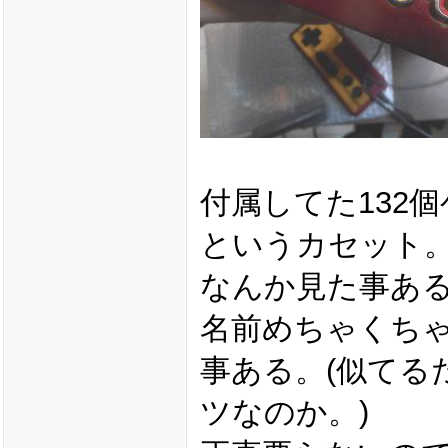
付属してた132
というカセット
なんか見た事あ
名前めちゃくち
事ある。(似てる
ツなのか。)