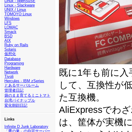
Linux - openSuSE
Linux - Slackware
UNIX / Linux
TOMOYO Linux
Windows
LFS
LOMAC
Smack
BSD
AIX
Ruby on Rails
Solaris
仮想化
Database
Programing
Hardware
既に1年も前に入手
Network
Tivoli
Hercules - IBM zSeries
して、互換性が
とあるサーバルーム
管理者日記
た互換機。
袋のまま育てるミニトマト
台湾パイナップル
変化朝顔日記
AliExpress
Links
は、筐体が実機
Infinite D Junk Laboratory
「鷹の巣」の自宅サーバー