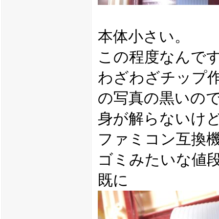
本体小さい。
この程度なんで
わざわざチップ作
の写真の黒いの
身が解らないけど
ファミコン互換
ゴミみたいな値
既に