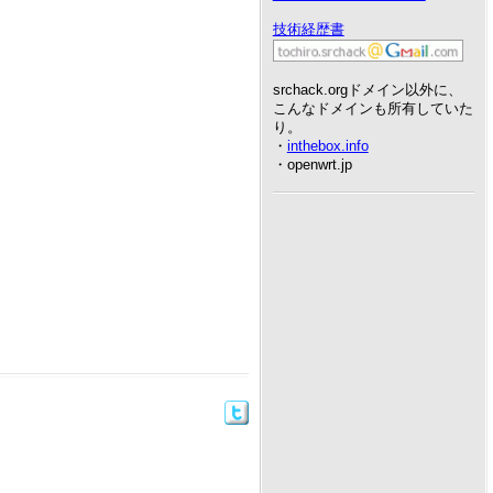
技術経歴書
srchack.orgドメイン以外に、
こんなドメインも所有していた
り。
・
inthebox.info
・openwrt.jp
。