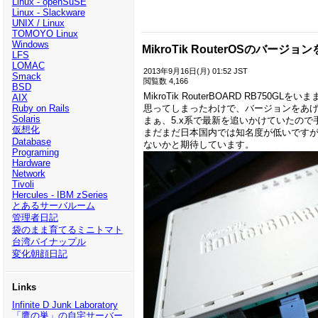
Linux - openSuSE
Linux - Slackware
UNIX / Linux
TOMOYO Linux
Windows
MikroTik RouterOSのバージ
LFS
LOMAC
2013年9月16日(月) 01:52 JST
Smack
閲覧数 4,166
BSD
MikroTik RouterBOARD RB750
AIX
Ruby on Rails
思ってしまったわけで、バージョンをあ
Solaris
まぁ、5.x系で最新を追いかけていたの
仮想化
まだまだ日本国内では知名度が低いですが、R
Database
ないかと期待しています。
Programing
Hardware
Network
Tivoli
Hercules - IBM zSeries
とあるサーバルーム
管理者日記
袋のまま育てるミニトマト
台湾パイナップル
変化朝顔日記
Links
Infinite D Junk Laboratory
「鷹の巣」の自宅サーバー