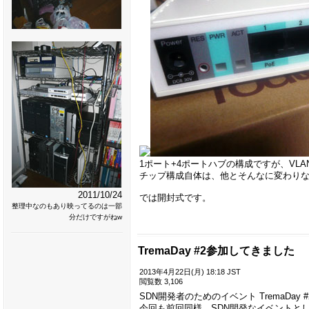
1ポート+4ポートハブの構成ですが、VL
チップ構成自体は、他とそんなに変わりな
2011/10/24
では開封式です。
整理中なのもあり映ってるのは一部
分だけですがねw
TremaDay #2参加してきました
2013年4月22日(月) 18:18 JST
閲覧数 3,106
SDN開発者のためのイベント TremaDay
今回も前回同様、SDN開発なイベントと