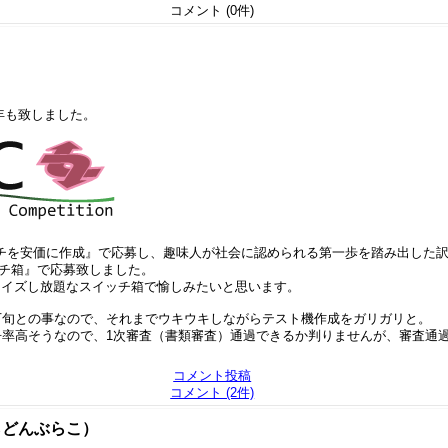
コメント (0件)
年も致しました。
イッチを安価に作成』で応募し、趣味人が社会に認められる第一歩を踏み出した
イッチ箱』で応募致しました。
マイズし放題なスイッチ箱で愉しみたいと思います。
下旬との事なので、それまでウキウキしながらテスト機作成をガリガリと。
う事で競争率高そうなので、1次審査（書類審査）通過できるか判りませんが、審査
コメント投稿
コメント (2件)
からどんぶらこ）