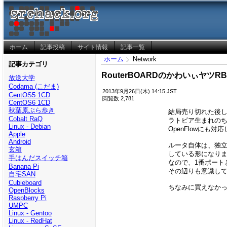
ホーム
記事投稿
サイト情報
記事一覧
ホーム
Network
記事カテゴリ
RouterBOARDのかわいぃヤツ
放送大学
Codama (こだま)
2013年9月26日(木) 14:15 JST
CentOS5 1CD
閲覧数 2,781
CentOS6 1CD
秋葉原ぶら歩き
結局売り切れた後
Cobalt RaQ
ラトビア生まれの
Linux - Debian
OpenFlowにも
Apple
Android
ルータ自体は、独立
玄箱
している形になり
手はんだスイッチ箱
なので、1番ポート
Banana Pi
その辺りも意識し
自宅SAN
Cubieboard
ちなみに買えなかっ
OpenBlocks
Raspberry Pi
UMPC
Linux - Gentoo
Linux - RedHat