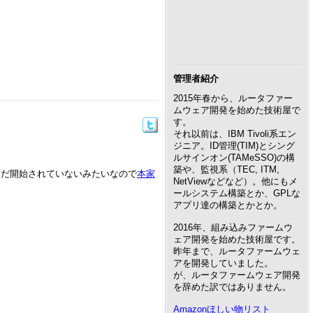
管理者紹介
2015年春から、ルータファー
ムウェア開発を始めた技術屋で
す。
それ以前は、IBM Tivoli系エン
ジニア。ID管理(TIM)とシング
ルサインオン(TAMeSSO)の構
築や、監視系（TEC, ITM,
まだ開始されていないみたいなので
本家
NetViewなどなど）。他にもメ
ールシステム構築とか、GPLな
アプリ達の構築とかとか。
2016年、組み込みファームウ
ェア開発を始めた技術屋です。
昨年まで、ルータファームウェ
アを開発していました。
が、ルータファームウェア開発
を辞めた訳ではありません。
Amazonほしい物リスト