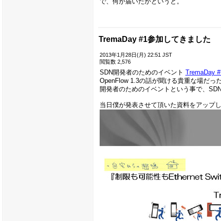
で、何が届いたかというと。
TremaDay #1参加してきました
2013年1月28日(月) 22:51 JST
閲覧数 2,576
SDN開発者のためのイベント
TremaDay #
OpenFlow 1.3の話が聞ける貴重な場
開発者のためのイベントという事で、SD
当日僕が発表させて頂いた資料をアップ