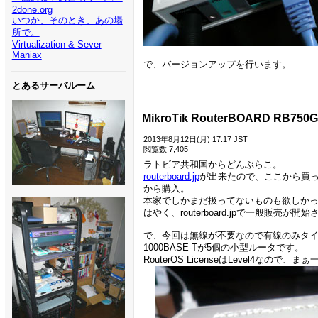
2done.org
いつか、そのとき、あの場
所で。
Virtualization & Sever
Maniax
で、バージョンアップを行います。
とあるサーバルーム
MikroTik RouterBOARD RB750
2013年8月12日(月) 17:17 JST
閲覧数 7,405
ラトビア共和国からどんぶらこ。
routerboard.jp
が出来たので、ここから買
から購入。
本家でしかまだ扱ってないものも欲しか
はやく、routerboard.jpで一般販売
で、今回は無線が不要なので有線のみタイプ
1000BASE-Tが5個の小型ルータです。
RouterOS LicenseはLevel4