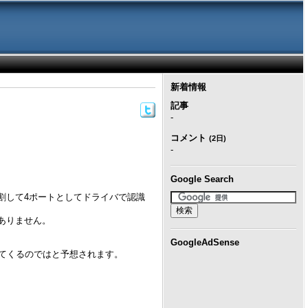
新着情報
記事
-
コメント
(2日)
-
Google Search
割して4ポートとしてドライバで認識
ありません。
GoogleAdSense
出てくるのではと予想されます。