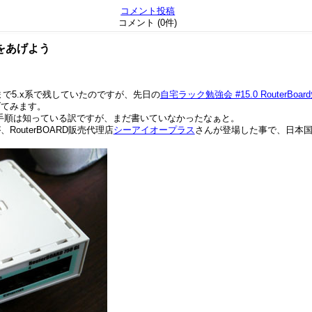
コメント投稿
コメント (0件)
ョンをあげよう
GLをいままで5.x系で残していたのですが、先日の
自宅ラック勉強会 #15.0 RouterBoard
げてみます。
で手順は知っている訳ですが、まだ書いていなかったなぁと。
outerBOARD販売代理店
シーアイオープラス
さんが登場した事で、日本