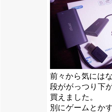
前々から気には
段ががっつり下
買えました。
別にゲームとか