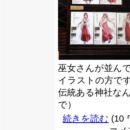
巫女さんが並ん
イラストの方で
伝統ある神社な
で）
続きを読む
(10