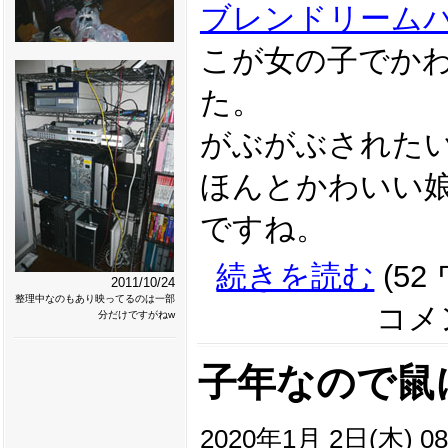
ブレンドリーム
こが女の子でか
た。
がぶがぶされた
ほんとかわいい
ですね。
続きを読む
(52
2011/10/24
整理中なのもあり映ってるのは一部
コメン
分だけですがねw
子年なので鼠
2020年1月 2日(木) 08