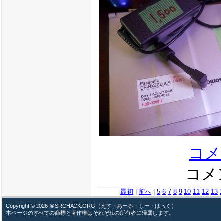
コメ
コメン
最初
|
前へ
|
5
6
7
8
9
10
11
12
13
Copyright © 2026 ＠SRCHACK.ORG（えす・あーる・しー・はっく）
本ページのすべての商標と著作権はそれぞれの所有者に帰属します。