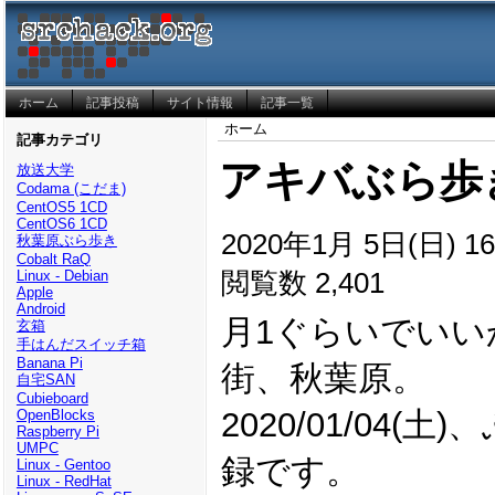
ホーム
記事投稿
サイト情報
記事一覧
ホーム
記事カテゴリ
アキバぶら歩き(2
放送大学
Codama (こだま)
CentOS5 1CD
CentOS6 1CD
2020年1月 5日(日) 16
秋葉原ぶら歩き
Cobalt RaQ
閲覧数 2,401
Linux - Debian
Apple
Android
月1ぐらいでいい
玄箱
手はんだスイッチ箱
Banana Pi
街、秋葉原。
自宅SAN
Cubieboard
2020/01/04
OpenBlocks
Raspberry Pi
UMPC
録です。
Linux - Gentoo
Linux - RedHat