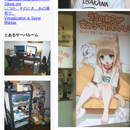
2done.org
いつか、そのとき、あの場
所で。
Virtualization & Sever
Maniax
とあるサーバルーム