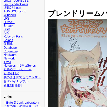
Linux - openSuSE
Linux - Slackware
UNIX / Linux
ブレンドリーム
TOMOYO Linux
Windows
LFS
LOMAC
Smack
BSD
AIX
Ruby on Rails
Solaris
仮想化
Database
Programing
Hardware
Network
Tivoli
Hercules - IBM zSeries
とあるサーバルーム
管理者日記
袋のまま育てるミニトマト
台湾パイナップル
変化朝顔日記
Links
Infinite D Junk Laboratory
「鷹の巣」の自宅サーバー