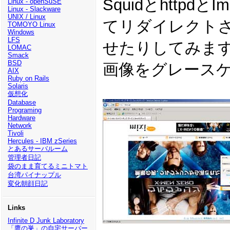
Squidとhttpdと
Linux - openSuSE
Linux - Slackware
UNIX / Linux
てリダイレクト
TOMOYO Linux
Windows
LFS
せたりしてみま
LOMAC
Smack
BSD
画像をグレース
AIX
Ruby on Rails
Solaris
仮想化
Database
Programing
Hardware
Network
Tivoli
Hercules - IBM zSeries
とあるサーバルーム
管理者日記
袋のまま育てるミニトマト
台湾パイナップル
変化朝顔日記
Links
Infinite D Junk Laboratory
「鷹の巣」の自宅サーバー