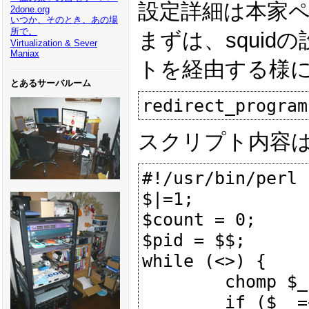
設定詳細は本家
2done.org
いつか、そのとき、あの場
所で。
まずは、squi
Virtualization & Sever
Maniax
トを経由する様
とあるサーバルーム
スクリプト内容
#!/usr/bin/perl

$|=1;

$count = 0;

$pid = $$;

while (<>) {

        chomp $_;

        if ($_ =~ /(.*.jpg)/i) {
