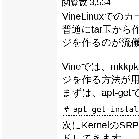
閲覧数 3,534
VineLinux
普通にtar玉から
ジを作るのが流儀
Vineでは、mk
ジを作る方法が
まずは、apt-g
次にKernelのS
ドしてきます。