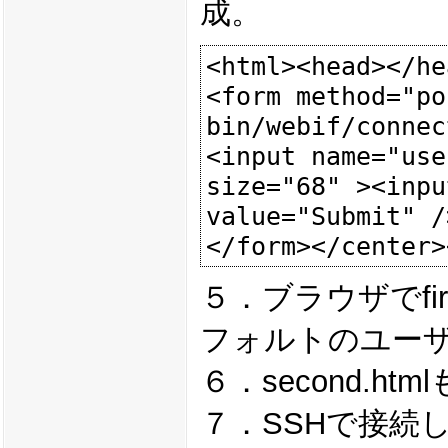
成。
<html><head></he
<form method="po
bin/webif/connec
<input name="use
size="68" ><inpu
value="Submit" />
５．ブラウザでfir
フォルトのユーザ名
６．second.ht
７．SSHで接続し