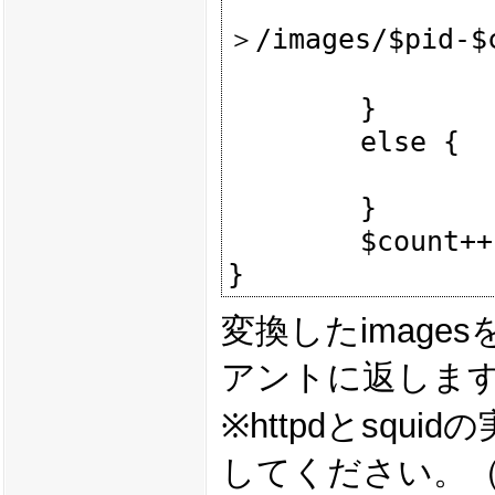
                print "http://＜串のIP
＞/images/$pid-$c
        }

        else {

                print "$_n";;

        }

        $count++;

変換したimage
アントに返しま
※httpdとsq
してください。