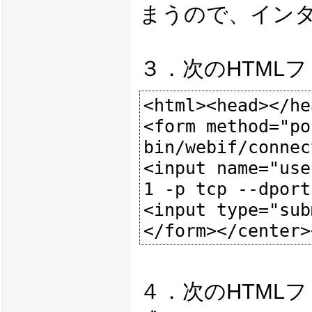
まうので、イン
３．次のHTMLファ
<html><head></he
<form method="po
bin/webif/connec
<input name="use
1 -p tcp --dport
<input type="sub
４．次のHTMLフ