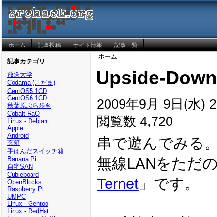
ホーム
記事投稿
サイト情報
記事一覧
ホーム
記事カテゴリ
Upside-Down
放送大学
Codama (こだま)
CentOS5 1CD
CentOS6 1CD
2009年9月 9日(水) 2
秋葉原ぶら歩き
Cobalt RaQ
閲覧数 4,720
Linux - Debian
Apple
Android
串で遊んでみる
玄箱
手はんだスイッチ箱
無線LANをただ
Banana Pi
自宅SAN
Cubieboard
Ternet
」です。
OpenBlocks
Raspberry Pi
UMPC
Linux - Gentoo
Linux - RedHat