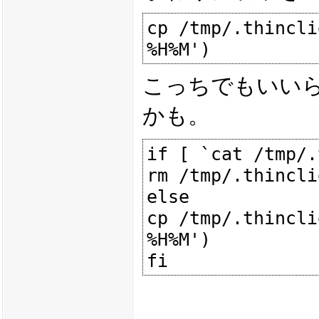
cp /tmp/.thincli
こっちでもいい
かも。
if [ `cat /tmp/.
rm /tmp/.thincli
else

cp /tmp/.thincli
%H%M')
