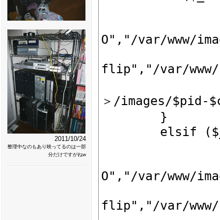
                $url = $1;

                system("/usr/bin/wget", "-q", "-
O","/var/www/ima
                system("/usr/bin/mogrify", "-
flip","/var/www/
                print "http://＜串のIP
＞/images/$pid-$c
        }

        elsif ($_ =~ /(.*.gif)/i) {

2011/10/24
                $url = $1;

整理中なのもあり映ってるのは一部
分だけですがねw
                system("/usr/bin/wget", "-q", "-
O","/var/www/ima
                system("/usr/bin/mogrify", "-
flip","/var/www/