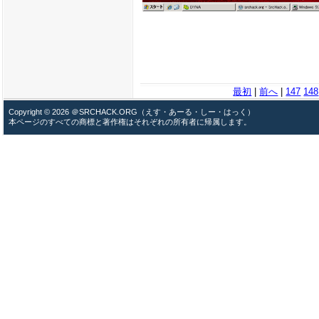
最初
|
前へ
|
147
148
Copyright © 2026 ＠SRCHACK.ORG（えす・あーる・しー・はっく）
本ページのすべての商標と著作権はそれぞれの所有者に帰属します。