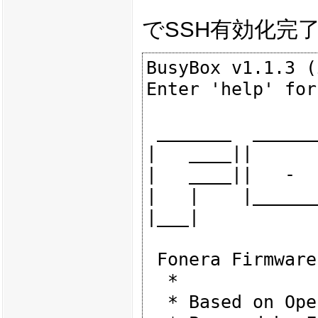
でSSH有効化完
BusyBox v1.1.3 (
Enter 'help' for
 _______  _______  _______

|   ____||      
|   ____||   -  
|   |    |______
|___|

 Fonera Firmware (Version 0.7.1 rev 1) -------------

  *

  * Based on OpenWrt - http://openwrt.org
