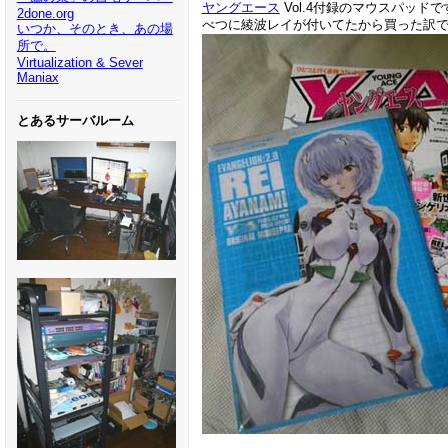
ヤングエース
Vol.4付録のマウスパッドで
2done.org
べつに綾波レイが付いてたから買った訳で
いつか、そのとき、あの場
所で。
Virtualization & Sever
Maniax
とあるサーバルーム