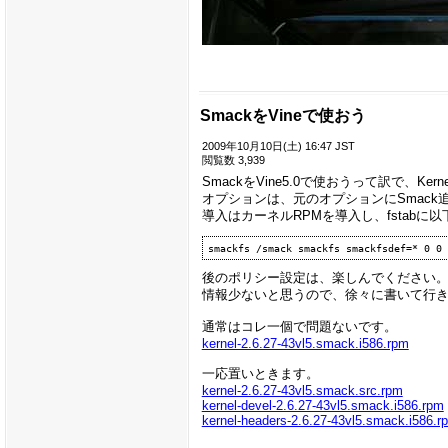
SmackをVineで使おう
2009年10月10日(土) 16:47 JST
閲覧数 3,939
SmackをVine5.0で使おうって訳で、Ke
オプションは、元のオプションにSmack
導入はカーネルRPMを導入し、fstabに
後のポリシー設定は、楽しんでください
情報少ないと思うので、徐々に書いて行
通常はコレ一個で問題ないです。
kernel-2.6.27-43vl5.smack.i586.rpm
一応置いときます。
kernel-2.6.27-43vl5.smack.src.rpm
kernel-devel-2.6.27-43vl5.smack.i586.rpm
kernel-headers-2.6.27-43vl5.smack.i586.r