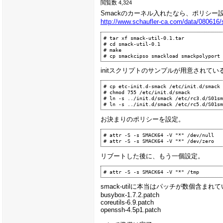
閲覧数 4,324
Smackのカーネル入れたなら、ポリシー
http://www.schaufler-ca.com/data/080616/s
# tar xf smack-util-0.1.tar

# cd smack-util-0.1

# make

initスクリプトのサンプルが用意されている
# cp etc-init.d-smack /etc/init.d/smack

# chmod 755 /etc/init.d/smack

# ln -s ../init.d/smack /etc/rc3.d/S01sm
お決まりのポリシーを設定。
# attr -S -s SMACK64 -V "*" /dev/null

リブートした後に、もう一個設定。
smack-utilに本当はパッチが数個含ま
busybox-1.7.2.patch
coreutils-6.9.patch
openssh-4.5p1.patch