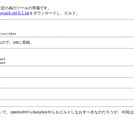
設定の為のツールの準備です。
mack-util-0.1.tar
をダウンロードし、ビルド。
ので、initに登録。
ack

れていて、opensshやらbusyboxやらもビルドしなおすべきなのだろうが、今回