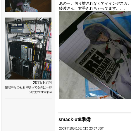
あのー。切り離されなくてイインデスガ
綾波さん、右手きれちゃってます。。。
2011/10/24
整理中なのもあり映ってるのは一部
分だけですがねw
smack-util準備
2009年10月15日(木) 23:57 JST