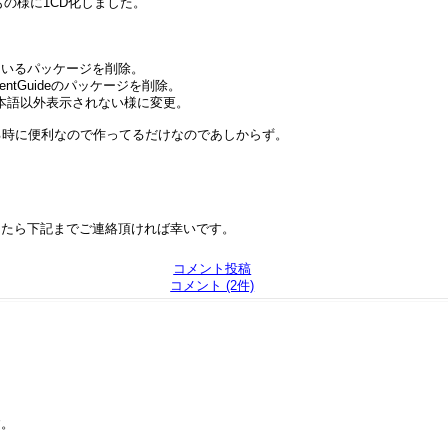
つもの様に1CD化しました。
っているパッケージを削除。
entGuideのパッケージを削除。
と日本語以外表示されない様に変更。
る時に便利なので作ってるだけなのであしからず。
したら下記までご連絡頂ければ幸いです。
コメント投稿
コメント (2件)
す。