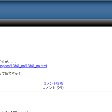
ですが。。。
ckspecs/12841_na/12841_na.html
なって所ですか？
コメント投稿
コメント (0件)