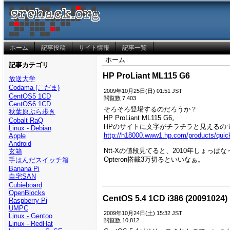
ホーム
記事投稿
サイト情報
記事一覧
ホーム
記事カテゴリ
HP ProLiant ML115 G6
放送大学
Codama (こだま)
2009年10月25日(日) 01:51 JST
CentOS5 1CD
閲覧数 7,403
CentOS6 1CD
そろそろ登場するのだろうか？
秋葉原ぶら歩き
HP ProLiant ML115 G6。
Cobalt RaQ
HPのサイトに文字がチラチラと見えるの
Linux - Debian
http://h18000.www1.hp.com/products/qui
Apple
Android
Ntt-Xの値段見てると、2010年しょっぱ
玄箱
Opteron搭載3万切るといいなぁ。
手はんだスイッチ箱
Banana Pi
自宅SAN
Cubieboard
OpenBlocks
CentOS 5.4 1CD i386 (20091024)
Raspberry Pi
UMPC
2009年10月24日(土) 15:32 JST
Linux - Gentoo
閲覧数 10,812
Linux - RedHat