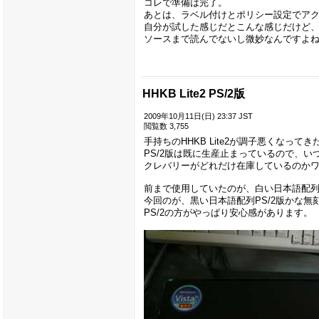
コレで準備は完了。
あとは、ラベル付けとポリシー設定でア
自分が試した感じだとこんな感じだけど
ソースまで読んでないし微妙なんですよ
HHKB Lite2 PS/2版
2009年10月11日(日) 23:37 JST
閲覧数 3,755
手持ちのHHKB Lite2が調子悪くなっ
PS/2版は既に生産止まっているので、
クレバリーがどれだけ在庫しているのか
前まで使用していたのが、白い日本語配列U
今回のが、黒い日本語配列PS/2版かな無
PS/2の方がやっぱり安心感があります。