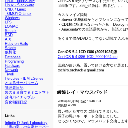
Linux - openSuSE
CentOS 5.4がリリースされたので、い
Linux - Slackware
i386版です。x86_64版は、後ほど。。。
UNIX / Linux
TOMOYO Linux
カスタマイズ箇所
Windows
・Server GUI構成からオプションにな
LFS
・CD1枚に収まらなかったため、Deploym
LOMAC
・Anacondaでの言語選択から、英語
Smack
BSD
あくまで僕がDVDつけてない環境で入れ
AIX
Ruby on Rails
Solaris
CentOS 5.4 1CD i386 (20091024)版
仮想化
CentOS-5.4-i386-1CD_20091024.iso
Database
Programing
回線が細い為、置いて頂ける方など居ま
Hardware
Network
tochiro.srchack＠gmail.com
Tivoli
Hercules - IBM zSeries
とあるサーバルーム
管理者日記
綾波レイ・マウスパッド
袋のまま育てるミニトマト
台湾パイナップル
2009年10月16日(金) 10:46 JST
変化朝顔日記
閲覧数 4,298
買い換えたマウスに慣れてきました。
Links
調子の悪いキーボード交換しました。
せっかくなので、マウスパッド交換しま
Infinite D Junk Laboratory
「鷹の巣」の自宅サーバー