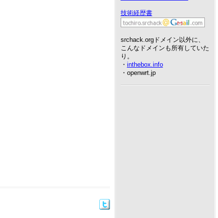
技術経歴書
srchack.orgドメイン以外に、
こんなドメインも所有していた
り。
・
inthebox.info
・openwrt.jp