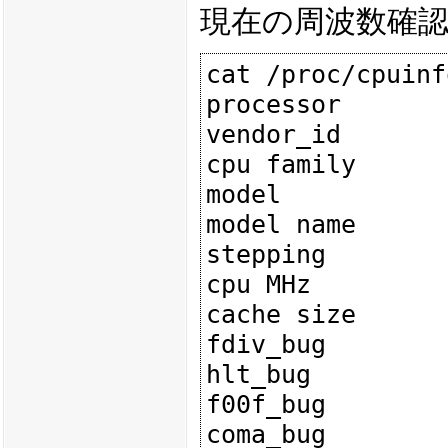
現在の周波数確
cat /proc/cpuinfo
processor       
vendor_id       
cpu family      
model           
model name      
stepping        
cpu MHz         
cache size      
fdiv_bug        
hlt_bug         
f00f_bug        
coma_bug        