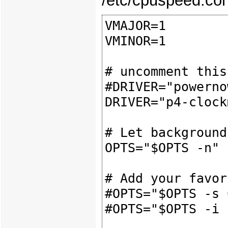
/etc/cpuspeed.con
VMAJOR=1

VMINOR=1

# uncomment this
#DRIVER="powerno
DRIVER="p4-clock
# Let background
OPTS="$OPTS -n"

# Add your favor
#OPTS="$OPTS -s 
#OPTS="$OPTS -i 