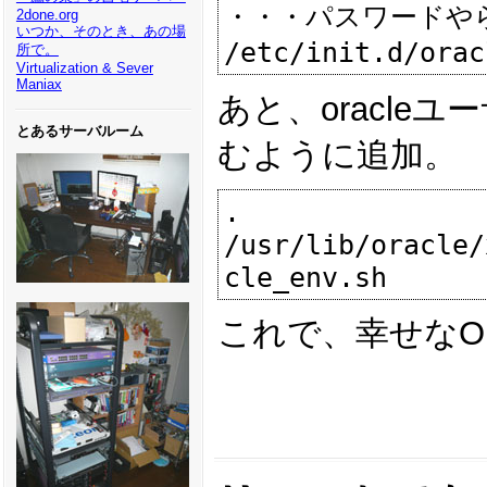
・・・パスワードやら
2done.org
いつか、そのとき、あの場
所で。
Virtualization & Sever
Maniax
あと、oracleユ
とあるサーバルーム
むように追加。
. 
/usr/lib/oracle/
これで、幸せなOr