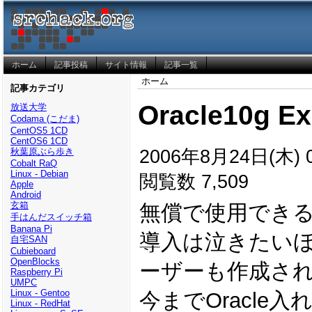
ホーム
記事投稿
サイト情報
記事一覧
ホーム
記事カテゴリ
Oracle10g
放送大学
Codama (こだま)
CentOS5 1CD
CentOS6 1CD
2006年8月24日(木) 0
秋葉原ぶら歩き
Cobalt RaQ
Linux - Debian
閲覧数 7,509
Apple
Android
玄箱
無償で使用できるOr
手はんだスイッチ箱
Banana Pi
導入は泣きたいほど
自宅SAN
Cubieboard
OpenBlocks
ーザーも作成さ
Raspberry Pi
UMPC
Linux - Gentoo
今までOracl
Linux - RedHat