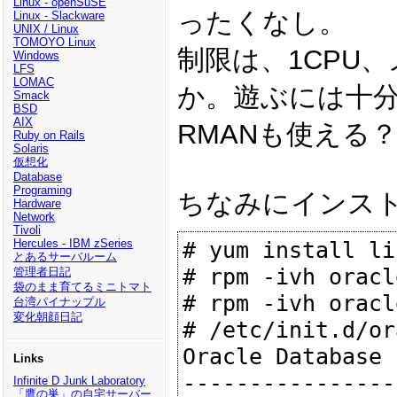
Linux - openSuSE
ったくなし。
Linux - Slackware
UNIX / Linux
TOMOYO Linux
制限は、1CPU、
Windows
LFS
LOMAC
か。遊ぶには十
Smack
BSD
AIX
RMANも使える
Ruby on Rails
Solaris
仮想化
Database
Programing
ちなみにインストー
Hardware
Network
Tivoli
Hercules - IBM zSeries
# yum install li
とあるサーバルーム
# rpm -ivh oracl
管理者日記
袋のまま育てるミニトマト
# rpm -ivh oracl
台湾パイナップル
変化朝顔日記
# /etc/init.d/or
Oracle Database 
Links
----------------
Infinite D Junk Laboratory
「鷹の巣」の自宅サーバー