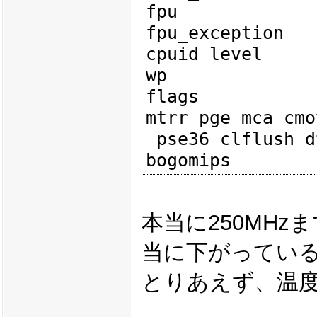
fpu             
fpu_exception   
cpuid level     
wp              
flags           
mtrr pge mca cmo
 pse36 clflush dts acpi mmx fxsr sse sse2 ss ht tm pbe cid

本当に250MH
当に下がってい
とりあえず、温