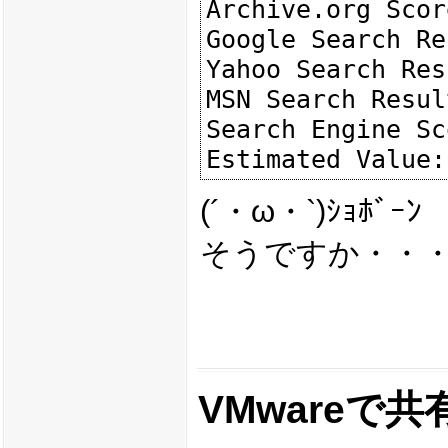
Archive.org Scor
Google Search Re
Yahoo Search Res
MSN Search Resul
Search Engine Sc
(´・ω・`)ｼｮﾎﾞｰﾝ
そうですか・・・o
VMwareで