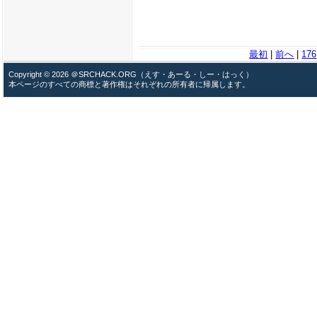
最初
|
前へ
|
176
Copyright © 2026 ＠SRCHACK.ORG（えす・あーる・しー・はっく）
本ページのすべての商標と著作権はそれぞれの所有者に帰属します。