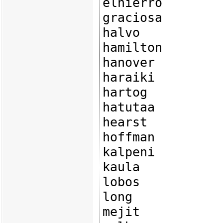
elhierro

graciosa

halvo

hamilton

hanover

haraiki

hartog

hatutaa

hearst

hoffman

kalpeni

kaula

lobos

long

mejit
