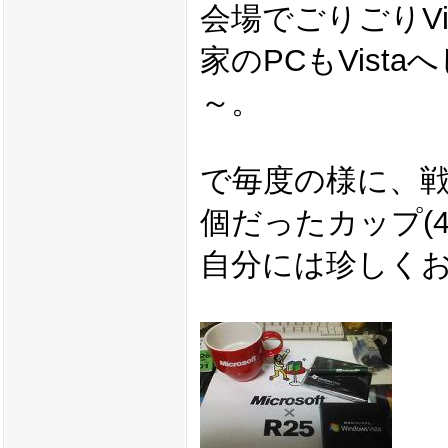
会場でごりごりVi
家のPCもVist
～。
で毎度の様に、
個だったカップ(40
自分には珍しく