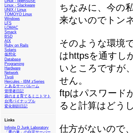
Linux - openSuSE
ちなみに、今の
Linux - Slackware
UNIX / Linux
TOMOYO Linux
来ないのでトン
Windows
LFS
LOMAC
Smack
BSD
そのような環境で、
AIX
Ruby on Rails
Solaris
はhttpsを通
仮想化
Database
Programing
いところですが
Hardware
Network
Tivoli
せん。
Hercules - IBM zSeries
とあるサーバルーム
ftpはパスワー
管理者日記
袋のまま育てるミニトマト
台湾パイナップル
ると計算はどう
変化朝顔日記
Links
仕方がないので、「
Infinite D Junk Laboratory
「鷹の巣」の自宅サーバー