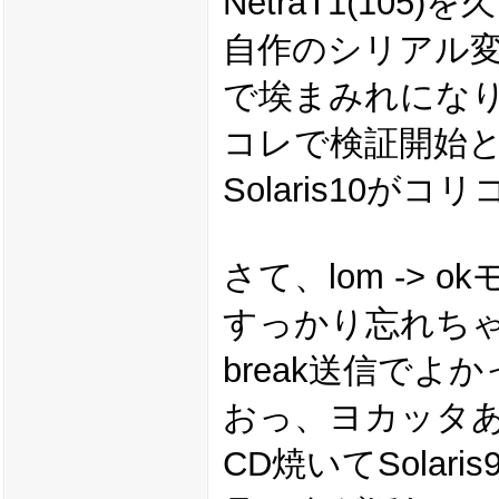
NetraT1(1
自作のシリアル
で埃まみれにな
コレで検証開始
Solaris10が
さて、lom ->
すっかり忘れち
break送信でよ
おっ、ヨカッタ
CD焼いてSolar