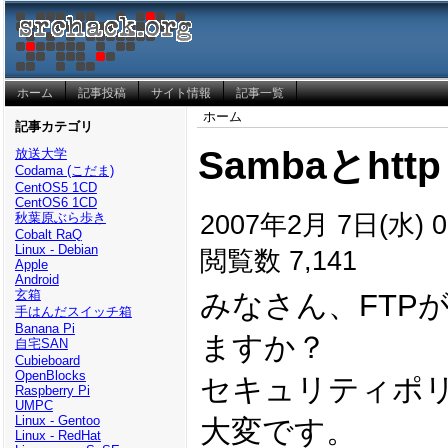
ホーム
記事投稿
サイト情報
記事一覧
ホーム
記事カテゴリ
Sambaとhttp
放送大学
Codama (こだま)
CentOS5 1CD
CentOS6 1CD
2007年2月 7日(水) 0
秋葉原ぶら歩き
Cobalt RaQ
Linux - Debian
閲覧数 7,141
Apple
Android
玄箱
みなさん、FTP
手はんだスイッチ箱
Banana Pi
ますか？
自宅SAN
Cubieboard
OpenBlocks
セキュリティポ
Raspberry Pi
UMPC
Linux - Gentoo
大変です。
Linux - RedHat