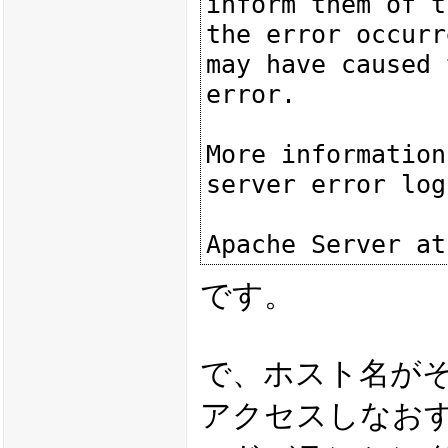
inform them of t
the error occurr
may have caused 
error.

More information
server error log.
です。
で、ホスト名が
アクセスしなお