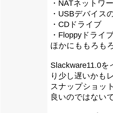
・NATネットワ
・USBデバイス
・CDドライブ
・Floppyドライ
ほかにももろも
Slackware1
り少し遅いかも
スナップショット
良いのではない