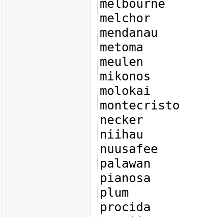
melbourne

melchor

mendanau

metoma

meulen

mikonos

molokai

montecristo

necker

niihau

nuusafee

palawan

pianosa

plum

procida
