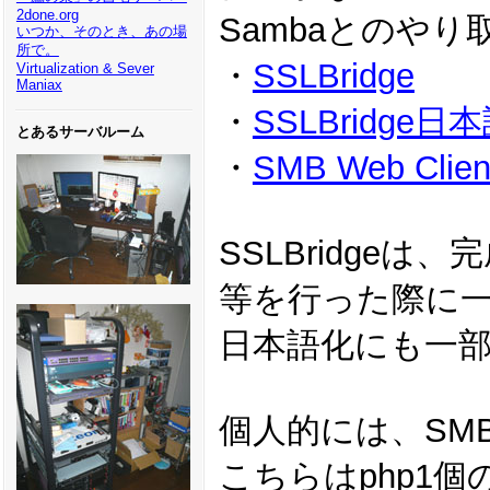
2done.org
Sambaとのや
いつか、そのとき、あの場
所で。
・
SSLBridge
Virtualization & Sever
Maniax
・
SSLBridge日
とあるサーバルーム
・
SMB Web Clien
SSLBridge
等を行った際に
日本語化にも一
個人的には、SMB
こちらはphp1