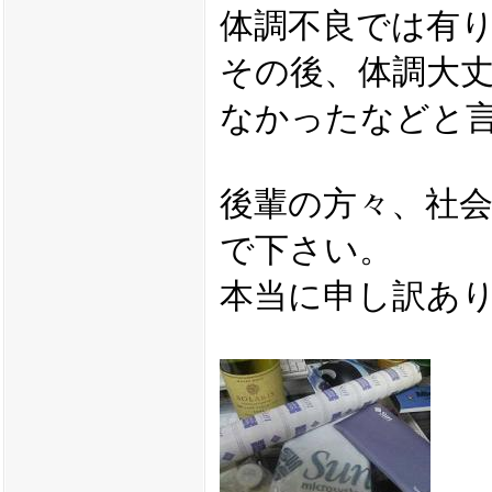
体調不良では有
その後、体調大
なかったなどと
後輩の方々、社
で下さい。
本当に申し訳あ