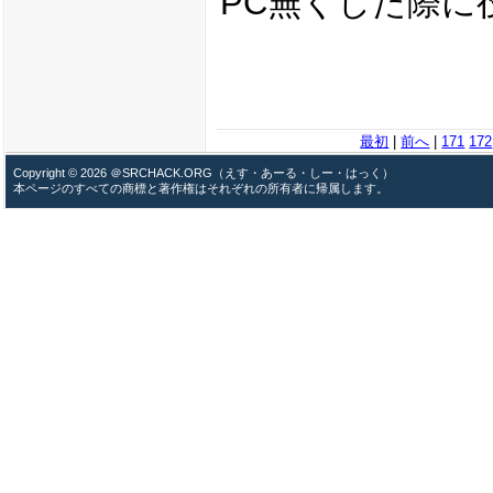
PC無くした際に
最初
|
前へ
|
171
172
Copyright © 2026 ＠SRCHACK.ORG（えす・あーる・しー・はっく）
本ページのすべての商標と著作権はそれぞれの所有者に帰属します。