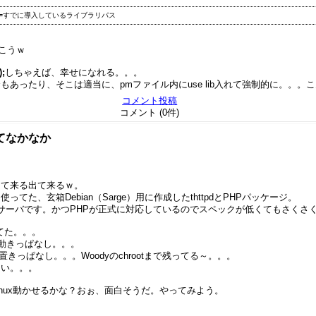
。
こうｗ
;
しちゃえば、幸せになれる。。。
あったり、そこは適当に、pmファイル内にuse lib入れて強制的に。。。
コメント投稿
コメント (0件)
くてなかなか
出て来る出て来るｗ。
た、玄箱Debian（Sarge）用に作成したthttpdとPHPパッケージ。
Webサーバです。かつPHPが正式に対応しているのでスペックが低くてもさく
てた。。。
も動きっぱなし。。。
置きっぱなし。。。Woodyのchrootまで残ってる～。。。
ない。。。
 Linux動かせるかな？おぉ、面白そうだ。やってみよう。