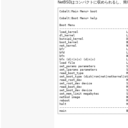
NetBSDはコンパクトに収められるし、
Cobalt:Main Menu> boot

Cobalt:Boot Menu> help

Boot Menu

----------------------------------------
load_kernel                            L
dl_kernel                              L
bunzip2_kernel                         D
boot_kernel                            B
net_kernel                             N
bfr                                    L
bfd                                    L
bfn                                    B
bfx (d|r|n|x) (d|n|x)                  L
load file                              L
set_params parameters                  S
set_lparams parameters                 S
read_boot_type                         R
set_boot_type (disk|rom|net|netkernel|ot
read_root_dev                          R
set_root_dev device                    S
read_boot_dev                          R
set_boot_dev device                    S
set_mem_limit megabytes                S
netbsd image                           B
reboot                                 R
halt                                   H
----------------------------------------