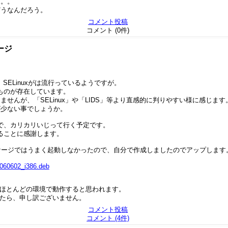
。。。
どうなんだろう。
コメント投稿
コメント (0件)
ージ
、SELinuxがは流行っているようですが。
るものが存在しています。
せんが、「SELinux」や「LIDS」等より直感的に判りやすい様に感じます
料が少ない事でしょうか。
ので、カリカリいじって行く予定です。
いることに感謝します。
パッケージではうまく起動しなかったので、自分で作成しましたのでアップします
0060602_i386.deb
、ほとんどの環境で動作すると思われます。
したら、申し訳ございません。
コメント投稿
コメント (4件)