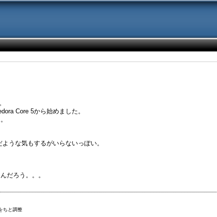
。
ra Core 5から始めました。
ｗ。
て読んだような気もするがいらないっぽい。
るんだろう。。。
をちと調整
