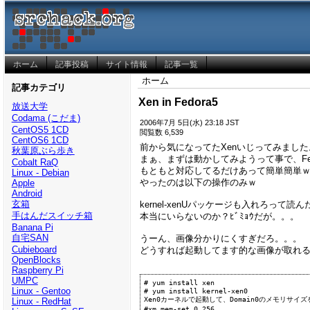
ホーム
記事投稿
サイト情報
記事一覧
ホーム
記事カテゴリ
Xen in Fedora5
放送大学
Codama (こだま)
2006年7月 5日(水) 23:18 JST
CentOS5 1CD
閲覧数 6,539
CentOS6 1CD
前から気になってたXenいじってみました
秋葉原ぶら歩き
まぁ、まずは動かしてみようって事で、Fedo
Cobalt RaQ
もともと対応してるだけあって簡単簡単
Linux - Debian
やったのは以下の操作のみｗ
Apple
Android
玄箱
kernel-xenUパッケージも入れろっ
手はんだスイッチ箱
本当にいらないのか？ﾋﾞﾐｮｳだが。。。
Banana Pi
自宅SAN
うーん、画像分かりにくすぎだろ。。。
Cubieboard
どうすれば起動してます的な画像が取れ
OpenBlocks
Raspberry Pi
UMPC
# yum install xen

Linux - Gentoo
# yum install kernel-xen0

Xen0カーネルで起動して、Domain0のメモリサイズ
Linux - RedHat
#xm mem-set 0 256
