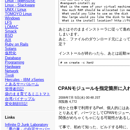
Linux - openSuSE
#xenguest-install.py

Linux - Slackware
What is the name of your virtual machine
UNIX / Linux
 How much RAM should be allocated (in megabytes)? 256

TOMOYO Linux
 What would you like to use as the disk (path)? /var/xen/XenU.img

 How large would you like the disk to be (in gigabytes)? 4

Windows
LFS
LOMAC
あとはそのままインストーラに従って進
Smack
しまいます。
BSD
あと、ファイルのダウンロード元によっても
AIX
定？
Ruby on Rails
Solaris
仮想化
インストールが終わったら、あとは起動ｗ
Database
Programing
Hardware
Network
Tivoli
Hercules - IBM zSeries
とあるサーバルーム
CPANモジュールを指定箇所に入
管理者日記
袋のまま育てるミニトマト
2006年7月 5日(水) 00:48 JST
台湾パイナップル
閲覧数 4,772
変化朝顔日記
何かと仕事で利用するPerl、個人的には
とりあえず、パーツとしてCPANモジュー
Links
関係がめちゃくちゃになる可能性がある
Infinite D Junk Laboratory
て事で、初めて知った、ビルドする時に
「鷹の巣」の自宅サーバー