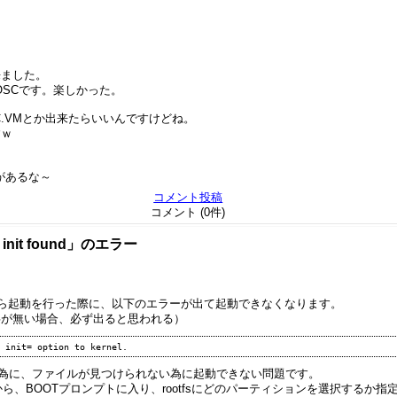
来ました。
OSCです。楽しかった。
C.VMとか出来たらいいんですけどね。
すｗ
間があるな～
コメント投稿
コメント (0件)
init found」のエラー
HDDから起動を行った際に、以下のエラーが出て起動できなくなります。
事が無い場合、必ず出ると思われる）
ている為に、ファイルが見つけられない為に起動できない問題です。
ールから、BOOTプロンプトに入り、rootfsにどのパーティションを選択する