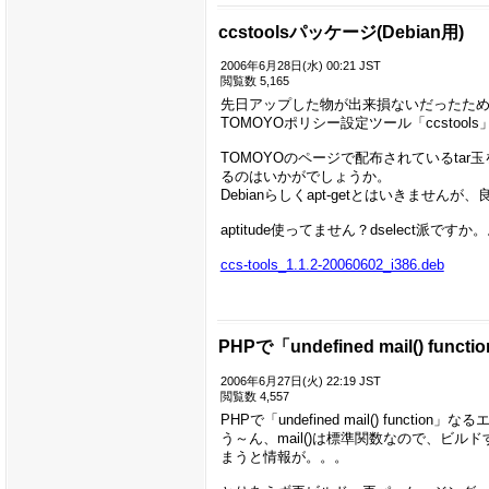
ccstoolsパッケージ(Debian用)
2006年6月28日(水) 00:21 JST
閲覧数 5,165
先日アップした物が出来損ないだったた
TOMOYOポリシー設定ツール「ccstoo
TOMOYOのページで配布されているt
るのはいかがでしょうか。
Debianらしくapt-getとはいきませんが、良
aptitude使ってません？dselect派ですか
ccs-tools_1.1.2-20060602_i386.deb
PHPで「undefined mail() fun
2006年6月27日(火) 22:19 JST
閲覧数 4,557
PHPで「undefined mail() function
う～ん、mail()は標準関数なので、ビ
まうと情報が。。。