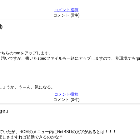
コメント投稿
コメント (0件)
)
、そちらのrpmをアップします。
と汚いですが、書いたspecファイルも一緒にアップしますので、別環境でもr
でしょうか。う～ん、気になる。
コメント投稿
コメント (0件)
age」
くとは聞いていたが、ROMのメニュー内にNetBSDの文字があるとは！！！
置しさえすれば起動できるのかな？