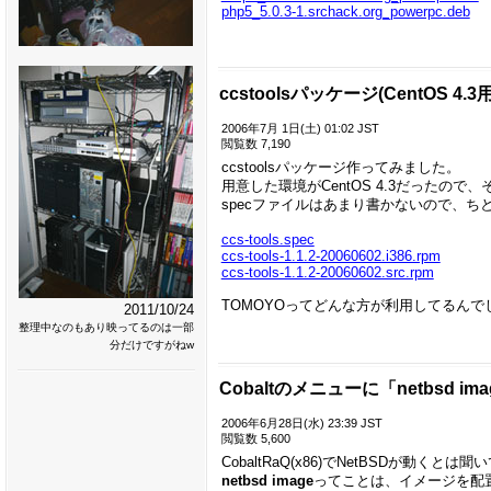
php5_5.0.3-1.srchack.org_powerpc.deb
ccstoolsパッケージ(CentOS 4.3用
2006年7月 1日(土) 01:02 JST
閲覧数 7,190
ccstoolsパッケージ作ってみました。
用意した環境がCentOS 4.3だったので
specファイルはあまり書かないので、ち
ccs-tools.spec
ccs-tools-1.1.2-20060602.i386.rpm
ccs-tools-1.1.2-20060602.src.rpm
TOMOYOってどんな方が利用してるん
2011/10/24
整理中なのもあり映ってるのは一部
分だけですがねw
Cobaltのメニューに「netbsd im
2006年6月28日(水) 23:39 JST
閲覧数 5,600
CobaltRaQ(x86)でNetBSDが動
netbsd image
ってことは、イメージを配