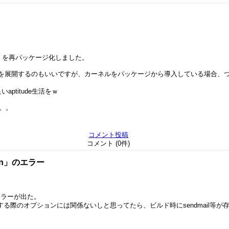
め
ls」を再パッケージ化しました。
ar玉を展開するのもいいですが、カーネルをパッケージから導入している場合、
いaptitude生活をｗ
。。。
コメント投稿
コメント (0件)
ction」のエラー
」なるエラーが出た。
ルドする際のオプションには関係ないしと思ってたら、ビルド時にsendmail等