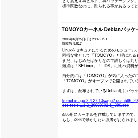
とりあえず再ビルド、再パッケージング
標準関数なのに、削られる事があるって
TOMOYOカーネル Debianパッケ
2006年6月25日(日) 23:46 JST
閲覧数 5,817
Linuxをセキュアにするためのモジュール
同様な物として「TOMOYO」と呼ばれ
まだ、はじめたばかりなので詳しくは判りま
難点は「SELinux」「LIDS」に比べ資
自分的には「TOMOYO」が気に入った
「TOMOYO」がオープンで公開されて
まずは、配布されているDebian用に
kernel-image-2.4.27-10sarge2-ccs-i586_2
ccs-tools-1.1.2_20060602-1_i386.deb
i586用にカーネルを作成していますので
もし、i386で動かしたい強者がおられま