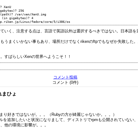
? XenU

めていく、注意する点は、言語で英語以外は選択するべきではない。日本語を
うまくいかない事もあり、場所だけでなくrikenのftpでもなぜか失敗した。
。すばらしいXenの世界へようこそ！！
コメント投稿
コメント (0件)
れまひょ
あまり好きではないが。。。（Rubyの方が綺麗じゃないか。。。）
ルを追加したいと状況になりまして、ディストリでrpmも公開されていない、
し、他の環境に影響が。。。
、