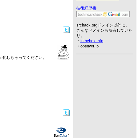
技術経歴書
srchack.orgドメイン以外に、
こんなドメインも所有していた
り。
・
inthebox.info
・openwrt.jp
pm化しちゃってください。