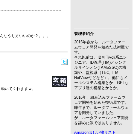
管理者紹介
こんなやり方いいのか？。。。
2015年春から、ルータファー
ムウェア開発を始めた技術屋で
す。
それ以前は、IBM Tivoli系エン
ジニア。ID管理(TIM)とシング
ルサインオン(TAMeSSO)の構
築や、監視系（TEC, ITM,
NetViewなどなど）。他にもメ
ールシステム構築とか、GPLな
アプリ達の構築とかとか。
さく動いてくれますｗ。
2016年、組み込みファームウ
ェア開発を始めた技術屋です。
昨年まで、ルータファームウェ
アを開発していました。
が、ルータファームウェア開発
を辞めた訳ではありません。
Amazonほしい物リスト