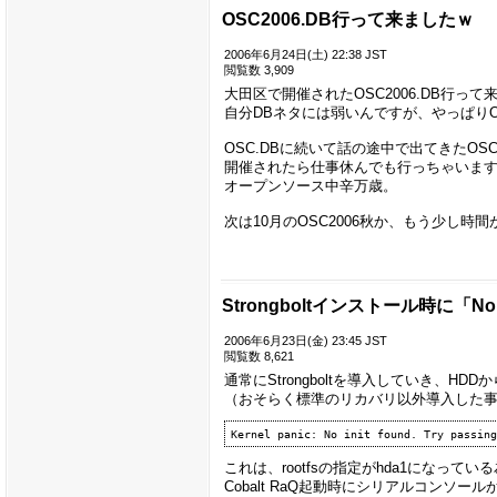
OSC2006.DB行って来ましたｗ
2006年6月24日(土) 22:38 JST
閲覧数 3,909
大田区で開催されたOSC2006.DB行って
自分DBネタには弱いんですが、やっぱり
OSC.DBに続いて話の途中で出てきたOS
開催されたら仕事休んでも行っちゃいま
オープンソース中辛万歳。
次は10月のOSC2006秋か、もう少し時
Strongboltインストール時に「No 
2006年6月23日(金) 23:45 JST
閲覧数 8,621
通常にStrongboltを導入していき、
（おそらく標準のリカバリ以外導入した
これは、rootfsの指定がhda1になっ
Cobalt RaQ起動時にシリアルコンソ