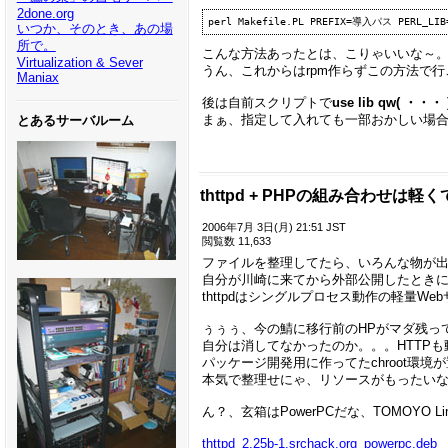
2done.org
いつか、そのとき、あの場
所で。
こんな方法あったとは、こりゃいいな～
Virtualization & Sever
うん、これからはrpm作らずこの方法で行
Maniax
後は自前スクリプトで
use lib qw( ・・・ )
まぁ、指定して入れても一部おかしい場合も
とあるサーバルーム
thttpd + PHPの組み合わせは軽
2006年7月 3日(月) 21:51 JST
閲覧数 11,633
ファイルを整理してたら、いろんな物が
自分が川崎に来てから外部公開したときに使って
thttpdはシングルプロセス動作の軽量
ぅぅぅ、今の鯖に移行前のHPがマダ残っ
自分は消してなかったのか。。。HTTP
パッケージ開発用に作ってたchroot環境が
本気で整理せにゃ、リソースがもったい
ん？、玄箱はPowerPCだな、TOMOYO
thttpd_2.25b-1.srchack.org_powerpc.deb