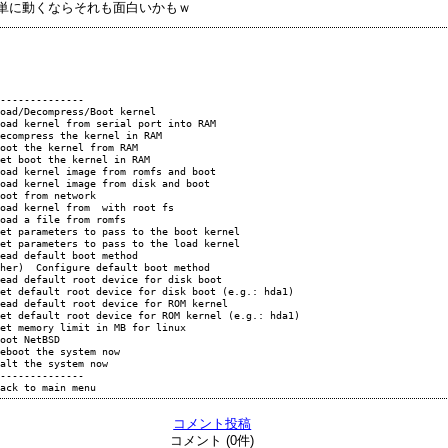
簡単に動くならそれも面白いかもｗ
--------------

oad/Decompress/Boot kernel

oad kernel from serial port into RAM

ecompress the kernel in RAM

oot the kernel from RAM

et boot the kernel in RAM

oad kernel image from romfs and boot

oad kernel image from disk and boot

oot from network

oad kernel from  with root fs 

oad a file from romfs

et parameters to pass to the boot kernel

et parameters to pass to the load kernel

ead default boot method

her)  Configure default boot method

ead default root device for disk boot

et default root device for disk boot (e.g.: hda1)

ead default root device for ROM kernel

et default root device for ROM kernel (e.g.: hda1)

et memory limit in MB for linux

oot NetBSD

eboot the system now

alt the system now

--------------

コメント投稿
コメント (0件)