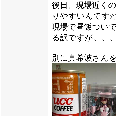
後日、現場近く
りやすいんです
現場で昼飯つい
る訳ですが。。
別に真希波さん