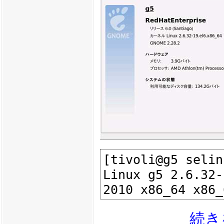
[tivoli@g5 selin
Linux g5 2.6.32-
続き