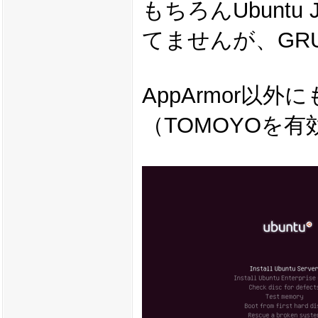
もちろんUbunt
てませんが、GR
AppArmor以
（TOMOYOを