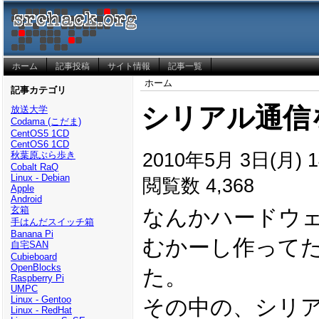
ホーム
記事投稿
サイト情報
記事一覧
ホーム
記事カテゴリ
シリアル通信
放送大学
Codama (こだま)
CentOS5 1CD
CentOS6 1CD
2010年5月 3日(月) 1
秋葉原ぶら歩き
Cobalt RaQ
Linux - Debian
閲覧数 4,368
Apple
Android
玄箱
なんかハードウ
手はんだスイッチ箱
Banana Pi
むかーし作ってた
自宅SAN
Cubieboard
OpenBlocks
た。
Raspberry Pi
UMPC
Linux - Gentoo
その中の、シリ
Linux - RedHat