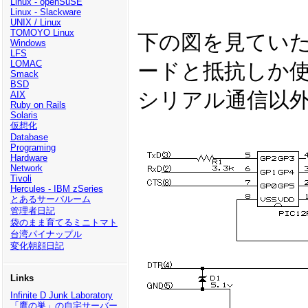
Linux - openSuSE
Linux - Slackware
UNIX / Linux
TOMOYO Linux
下の図を見てい
Windows
LFS
LOMAC
ードと抵抗しか
Smack
BSD
シリアル通信以
AIX
Ruby on Rails
Solaris
仮想化
Database
Programing
Hardware
Network
Tivoli
Hercules - IBM zSeries
とあるサーバルーム
管理者日記
袋のまま育てるミニトマト
台湾パイナップル
変化朝顔日記
Links
Infinite D Junk Laboratory
「鷹の巣」の自宅サーバー