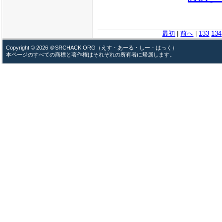
最初
|
前へ
|
133
134
Copyright © 2026 ＠SRCHACK.ORG（えす・あーる・しー・はっく）
本ページのすべての商標と著作権はそれぞれの所有者に帰属します。