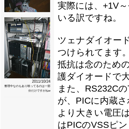
実際には、+1V
いる訳ですね。
ツェナダイオード
つけられてます
抵抗は念のための
護ダイオードで
2011/10/24
また、RS232C
整理中なのもあり映ってるのは一部
分だけですがねw
が、PICに内蔵
より大きい電圧は
はPICのVSS