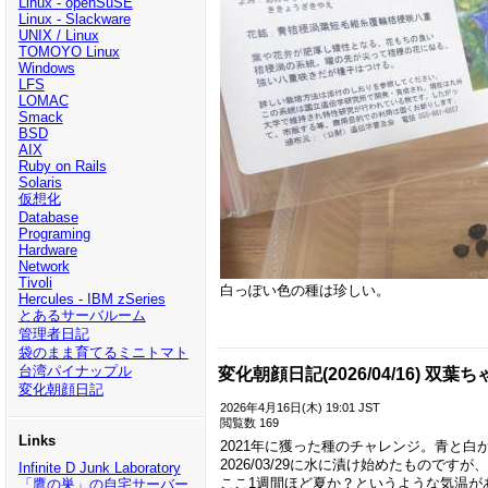
Linux - openSuSE
Linux - Slackware
UNIX / Linux
TOMOYO Linux
Windows
LFS
LOMAC
Smack
BSD
AIX
Ruby on Rails
Solaris
仮想化
Database
Programing
Hardware
Network
Tivoli
白っぽい色の種は珍しい。
Hercules - IBM zSeries
とあるサーバルーム
管理者日記
袋のまま育てるミニトマト
台湾パイナップル
変化朝顔日記(2026/04/16) 双葉ち
変化朝顔日記
2026年4月16日(木) 19:01 JST
閲覧数 169
Links
2021年に獲った種のチャレンジ。青と白
2026/03/29に水に漬け始めたものです
Infinite D Junk Laboratory
ここ1週間ほど夏か？というような気温が
「鷹の巣」の自宅サーバー