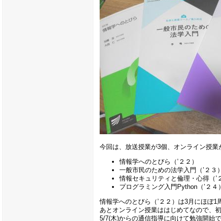
今回は、放送授業が3個、オンライン授業
情報学へのとびら（’２２）
一般市民のための法学入門（’２３
情報セキュリティと倫理・心得（’
プログラミング入門Python（’２４
情報学へのとびら（’２２）は3月にほぼ
あとオンライン授業ははじめてなので、初
5/7(木)からの通信指導に向けて勉強開始