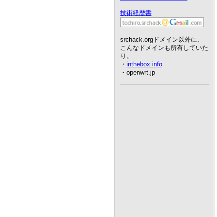
技術経歴書
srchack.orgドメイン以外に、
こんなドメインも所有していた
り。
・
inthebox.info
・openwrt.jp