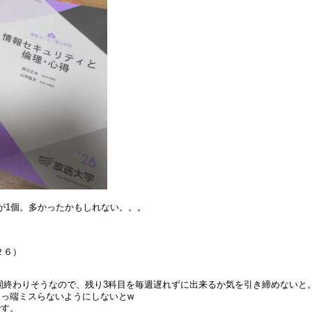
が1個。多かったかもしれない。。。
）
２６）
）
1周終わりそうなので、残り3科目を毎週遅れずに出来るか気を引き締めないと
っ端ミスらないようにしないとw
です。