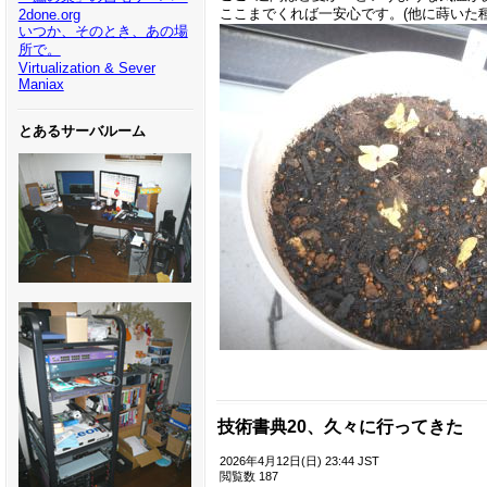
ここまでくれば一安心です。(他に蒔いた
2done.org
いつか、そのとき、あの場
所で。
Virtualization & Sever
Maniax
とあるサーバルーム
技術書典20、久々に行ってきた
2026年4月12日(日) 23:44 JST
閲覧数 187