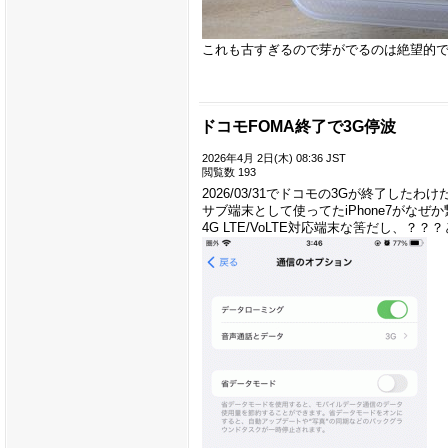
これも古すぎるので芽がでるのは絶望的
ドコモFOMA終了で3G停波
2026年4月 2日(木) 08:36 JST
閲覧数 193
2026/03/31でドコモの3Gが終了し
サブ端末として使ってたiPhone7がな
4G LTE/VoLTE対応端末な筈だし、？