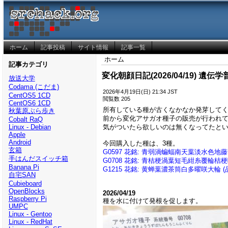
ホーム
記事投稿
サイト情報
記事一覧
ホーム
記事カテゴリ
変化朝顔日記(2026/04/19) 
放送大学
Codama (こだま)
2026年4月19日(日) 21:34 JST
CentOS5 1CD
閲覧数 205
CentOS6 1CD
所有している種が古くなかなか発芽して
秋葉原ぶら歩き
前から変化アサガオ種子の販売が行われ
Cobalt RaQ
気がついたら欲しいのは無くなってたとい
Linux - Debian
Apple
Android
今回購入した種は、3種。
玄箱
G0597 花銘: 青弱渦蝙蝠南天葉淡水色
手はんだスイッチ箱
G0708 花銘: 青桔梗渦葉短毛紺糸覆輪桔
Banana Pi
G1215 花銘: 黄蝉葉濃茶筒白多曜咲大輪 (
自宅SAN
Cubieboard
OpenBlocks
2026/04/19
Raspberry Pi
種を水に付けて発根を促します。
UMPC
Linux - Gentoo
Linux - RedHat