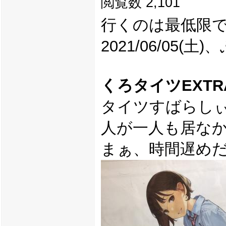
閲覧数 2,101
行くのは最低限
2021/06/05
くろタイツEXTR
タイツすばらし
人が一人も居な
まぁ、時間遅め