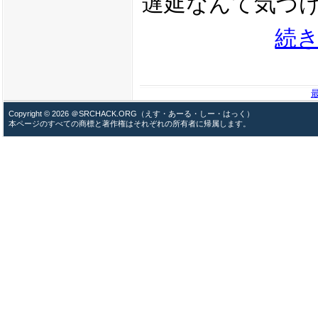
遅延なんて気づ
続
Copyright © 2026 ＠SRCHACK.ORG（えす・あーる・しー・はっく）
本ページのすべての商標と著作権はそれぞれの所有者に帰属します。