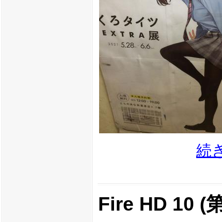
続
Fire HD 1