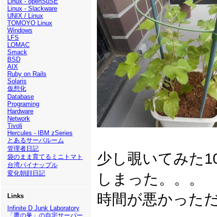
Linux - openSuSE
Linux - Slackware
UNIX / Linux
TOMOYO Linux
Windows
LFS
LOMAC
Smack
BSD
AIX
Ruby on Rails
Solaris
仮想化
Database
Programing
Hardware
Network
Tivoli
Hercules - IBM zSeries
とあるサーバルーム
管理者日記
少し覗いてみた1
袋のまま育てるミニトマト
台湾パイナップル
変化朝顔日記
しまった。。。
時間が悪かった
Links
Infinite D Junk Laboratory
「鷹の巣」の自宅サーバー