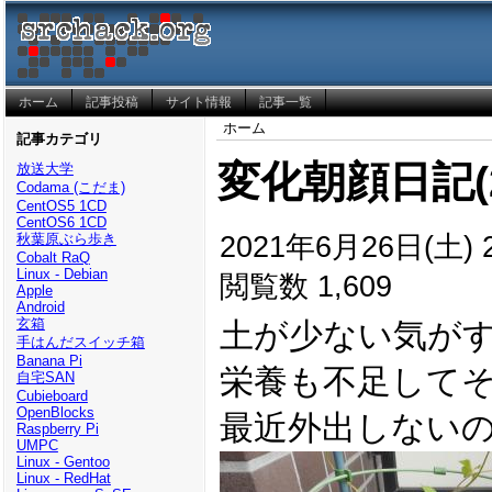
ホーム
記事投稿
サイト情報
記事一覧
ホーム
記事カテゴリ
変化朝顔日記(20
放送大学
Codama (こだま)
CentOS5 1CD
CentOS6 1CD
2021年6月26日(土) 2
秋葉原ぶら歩き
Cobalt RaQ
Linux - Debian
閲覧数 1,609
Apple
Android
玄箱
土が少ない気が
手はんだスイッチ箱
Banana Pi
栄養も不足して
自宅SAN
Cubieboard
OpenBlocks
最近外出しない
Raspberry Pi
UMPC
Linux - Gentoo
Linux - RedHat