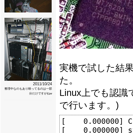
実機で試した結果、確
た。
2011/10/24
整理中なのもあり映ってるのは一部
Linux上でも認
分だけですがねw
で行います。)
[    0.000000] C
[    0.000000] s