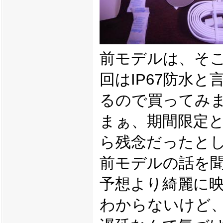
前モデルは、そ
回はIP67防水
るので買ってみ
まぁ、期間限定と
ら残念だったと
前モデルの話を
予想より綺麗に
わからないけど